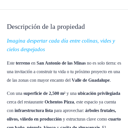
Descripción de la propiedad
Imagina despertar cada día entre colinas, vides y
cielos despejados
Este
terreno
en
San Antonio de las Minas
no es solo tierra: es
una invitación a construir tu vida o tu próximo proyecto en una
de las zonas con mayor encanto del
Valle de Guadalupe
.
Con una
superficie de 2,500 m²
y una
ubicación privilegiada
cerca del restaurante
Ochentos Pizza
, este espacio ya cuenta
con
infraestructura lista
para aprovechar:
árboles frutales,
olivos, viñedo en producción
y estructuras clave como
cuarto
con baño
,
pérgola
,
kiosco
y
casita de almacenaje
. El